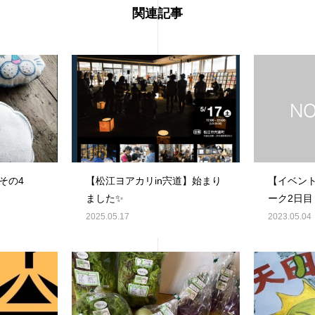
関連記事
その4
【松江ヨアカリin宍道】始まり
【イベン
ました✨️
ーク2日目
2025.05.17
2023.05.04