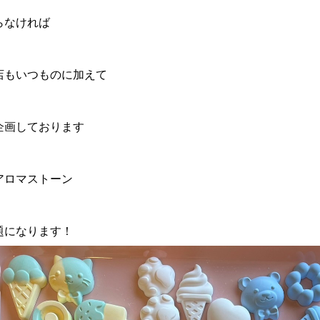
らなければ
店もいつものに加えて
企画しております
アロマストーン
題になります！